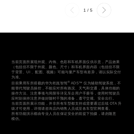
1
/
5
当前页面所展现外观、内饰、色彩和车机界面仅供示意，产品效果
（包括但不限于外观、颜色、尺寸）和车机界面内容（包括但不限
于背景、UI 、配图、视频）可能与量产车型有差异，请以实际交付
为准。
®
目前乘用车所搭载的华为乾崑智驾
ADS™ 仅为辅助驾驶系统，不
能替代驾驶员操控，不能应对所有路况、天气和交通，具体功能的
操作方法、注意事项与局限等详见车企用户手册等，使用时驾驶员
应时刻保持注意并做好随时干预的准备，遵守交规、安全出行。
当前页面所展示功能，并非所有车型都支持或需要通过后续 OTA 升
级才可使用，详情请咨询店内销售人员或至各车型官网查看。
所有功能演示都由专业人员在保证安全的前提下拍摄，请勿随意
模仿。