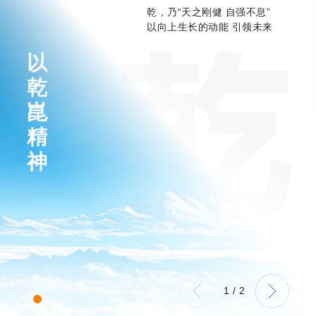
乾，乃“天之刚健 自强不息”
以向上生长的动能 引领未来
以
乾
崑
精
神
1
/
2