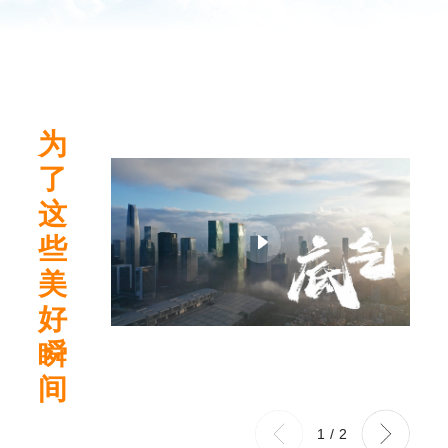
为
了
这
些
美
好
瞬
间
1
/
2