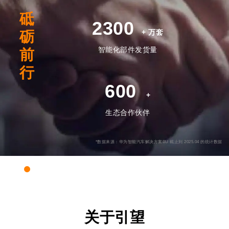
砥
2300
+ 万套
砺
智能化部件发货量
前
行
600
+
生态合作伙伴
*数据来源：华为智能汽车解决方案BU 截止到 2025.04 的统计数据
关于引望